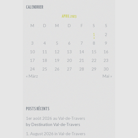
CALENDRIER
APRIL 2023
M
D
M
D
F
S
S
1
2
3
4
5
6
7
8
9
10
11
12
13
14
15
16
17
18
19
20
21
22
23
24
25
26
27
28
29
30
« März
Mai »
POSTS RÉCENTS
1er août 2026 au Val-de-Travers
by
Destination Val-de-Travers
1. August 2026 in Val-de-Travers