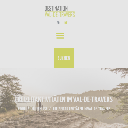
ERLEBNISSE
FR
DE
UNSER AKTUELLES
VERANSTALTUNGS-KALENDER
KONTAKT
BUCHEN
FREIZEITAKTIVITÄTEN IM VAL-DE-TRAVERS
HOME
ERLEBNISSE
FREIZEITAKTIVITÄTEN IM VAL-DE-TRAVERS