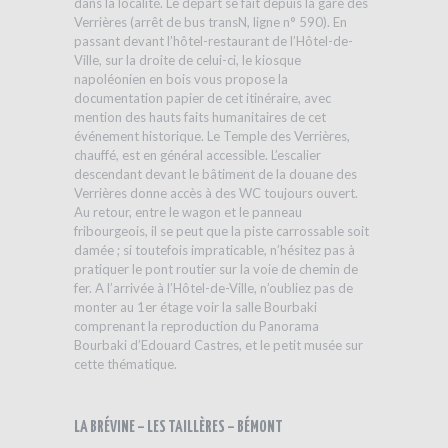
dans la localité. Le départ se fait depuis la gare des
Verrières (arrêt de bus transN, ligne n° 590). En
passant devant l’hôtel-restaurant de l’Hôtel-de-
Ville, sur la droite de celui-ci, le kiosque
napoléonien en bois vous propose la
documentation papier de cet itinéraire, avec
mention des hauts faits humanitaires de cet
événement historique. Le Temple des Verrières,
chauffé, est en général accessible. L’escalier
descendant devant le bâtiment de la douane des
Verrières donne accès à des WC toujours ouvert.
Au retour, entre le wagon et le panneau
fribourgeois, il se peut que la piste carrossable soit
damée ; si toutefois impraticable, n’hésitez pas à
pratiquer le pont routier sur la voie de chemin de
fer. A l’arrivée à l’Hôtel-de-Ville, n’oubliez pas de
monter au 1er étage voir la salle Bourbaki
comprenant la reproduction du Panorama
Bourbaki d’Edouard Castres, et le petit musée sur
cette thématique.
LA BRÉVINE – LES TAILLÈRES – BÉMONT