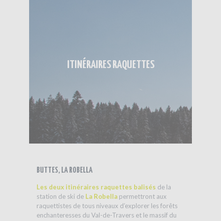
ITINÉRAIRES RAQUETTES
BUTTES, LA ROBELLA
Les deux itinéraires raquettes balisés
de la
station de ski de
La Robella
permettront aux
raquettistes de tous niveaux d’explorer les forêts
enchanteresses du Val-de-Travers et le massif du