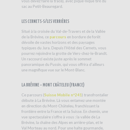
vous devez faire la trace), avec pique-nique tiré du
sac au Petit-Beauregard.
ITINÉRAIRES RAQUETTES
LES CERNETS-S/LES VERRIÈRES
Situé à la croisée du Val-de-Travers et de la Vallée
de la Brévine, ce
parcours
en bordure de forêt
dévoile de vastes horizons et des paysages
typiques du Jura. Depuis l’Hôtel des Cernets, vous
pourrez rejoindre la grotte de Vers-chez-le-Brandt.
Un raccourci existe juste après le sommet
panoramique du Pussin, qui vous offrira d’ailleurs
une magnifique vue sur le Mont-Blanc.
ITINÉRAIRES RAQUETTES
LA BRÉVINE – MONT CHÂTELEU (FRANCE)
Ce parcours (
Suisse Mobile n°241
) transfrontalier
débute à La Brévine. Là vous entamez une montée
en direction du Mont-Châteleu, franchissant la
frontière entre la France et la Suisse. En chemin, une
vue spectaculaire s’offre à vous : la vallée de La
Brévine, la chaîne des Alpes en arrière-plan, et le
Val Morteau au nord. Pour une halte gourmande,