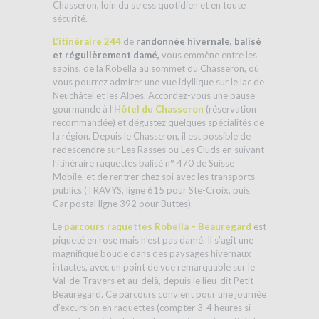
Chasseron, loin du stress quotidien et en toute
sécurité.
L’itinéraire 244
de
randonnée hivernale, balisé
et régulièrement damé,
vous emmène entre les
sapins, de la Robella au sommet du Chasseron, où
vous pourrez admirer une vue idyllique sur le lac de
Neuchâtel et les Alpes. Accordez-vous une pause
gourmande à l’
Hôtel du Chasseron
(réservation
recommandée) et dégustez quelques spécialités de
la région. Depuis le Chasseron, il est possible de
redescendre sur Les Rasses ou Les Cluds en suivant
l’itinéraire raquettes balisé n° 470 de Suisse
Mobile, et de rentrer chez soi avec les transports
publics (TRAVYS, ligne 615 pour Ste-Croix, puis
Car postal ligne 392 pour Buttes).
Le
parcours raquettes Robella – Beauregard
est
piqueté en rose mais n’est pas damé. Il s’agit une
magnifique boucle dans des paysages hivernaux
intactes, avec un point de vue remarquable sur le
Val-de-Travers et au-delà, depuis le lieu-dit Petit
Beauregard. Ce parcours convient pour une journée
d’excursion en raquettes (compter 3-4 heures si