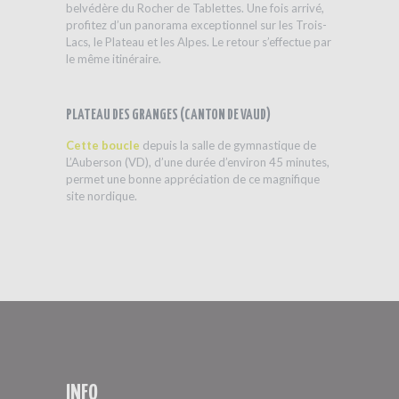
belvédère du Rocher de Tablettes. Une fois arrivé,
profitez d’un panorama exceptionnel sur les Trois-
Lacs, le Plateau et les Alpes. Le retour s’effectue par
le même itinéraire.
PLATEAU DES GRANGES (CANTON DE VAUD)
Cette boucle
depuis la salle de gymnastique de
L’Auberson (VD), d’une durée d’environ 45 minutes,
permet une bonne appréciation de ce magnifique
site nordique.
INFO