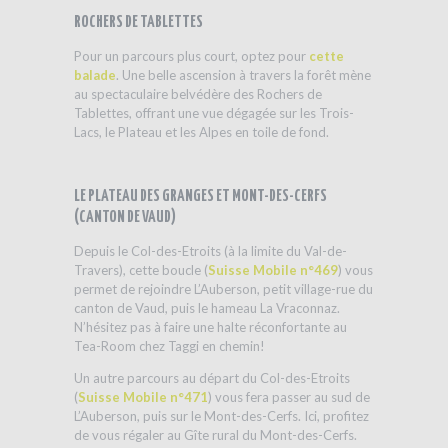
ROCHERS DE TABLETTES
Pour un parcours plus court, optez pour
cette
balade
. Une belle ascension à travers la forêt mène
au spectaculaire belvédère des Rochers de
Tablettes, offrant une vue dégagée sur les Trois-
Lacs, le Plateau et les Alpes en toile de fond.
LE PLATEAU DES GRANGES ET MONT-DES-CERFS
(CANTON DE VAUD)
Depuis le Col-des-Etroits (à la limite du Val-de-
Travers), cette boucle (
Suisse Mobile n°469
) vous
permet de rejoindre L’Auberson, petit village-rue du
canton de Vaud, puis le hameau La Vraconnaz.
N’hésitez pas à faire une halte réconfortante au
Tea-Room chez Taggi en chemin!
Un autre parcours au départ du Col-des-Etroits
(
Suisse Mobile n°471
) vous fera passer au sud de
L’Auberson, puis sur le Mont-des-Cerfs. Ici, profitez
de vous régaler au Gîte rural du Mont-des-Cerfs.