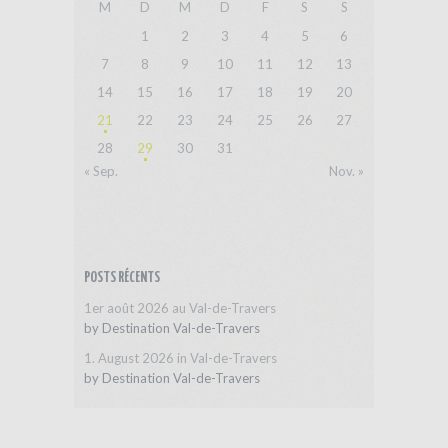
M
D
M
D
F
S
S
1
2
3
4
5
6
7
8
9
10
11
12
13
14
15
16
17
18
19
20
21
22
23
24
25
26
27
28
29
30
31
« Sep.
Nov. »
POSTS RÉCENTS
1er août 2026 au Val-de-Travers
by
Destination Val-de-Travers
1. August 2026 in Val-de-Travers
by
Destination Val-de-Travers