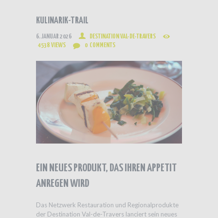
KULINARIK-TRAIL
6. JANUAR 2026
DESTINATION VAL-DE-TRAVERS
4538
VIEWS
0
COMMENTS
EIN NEUES PRODUKT, DAS IHREN APPETIT
ANREGEN WIRD
Das Netzwerk Restauration und Regionalprodukte
der Destination Val-de-Travers lanciert sein neues