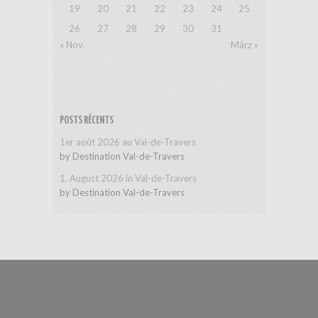
19
20
21
22
23
24
25
26
27
28
29
30
31
« Nov.
März »
POSTS RÉCENTS
1er août 2026 au Val-de-Travers
by
Destination Val-de-Travers
1. August 2026 in Val-de-Travers
by
Destination Val-de-Travers