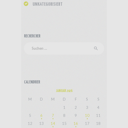
UNKATEGORISIERT
RECHERCHER
Suchen
nach:
CALENDRIER
JANUAR 2026
M
D
M
D
F
S
S
1
2
3
4
5
6
7
8
9
10
11
12
13
14
15
16
17
18