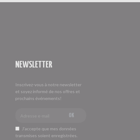
NEWSLETTER
Inscrivez-vous à notre newsletter
et soyez informé de nos offres et
prochains événements!
OK
J'accepte que mes données
transmises soient enregistrées.