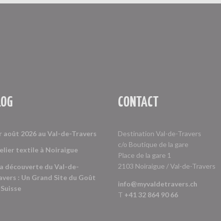
LOG
CONTACT
r août 2026 au Val-de-Travers
Destination Val-de-Travers
c/o Boutique de la gare
elier textile à Noiraigue
Place de la gare 1
2103 Noiraigue / Val-de-Travers
la découverte du Val-de-
avers : Un Grand Site du Goût
info@myvaldetravers.ch
 Suisse
T
+41 32 864 90 66