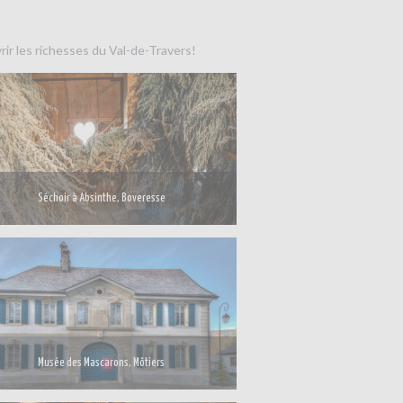
rir les richesses du Val-de-Travers!
Séchoir à Absinthe, Boveresse
Musée des Mascarons, Môtiers