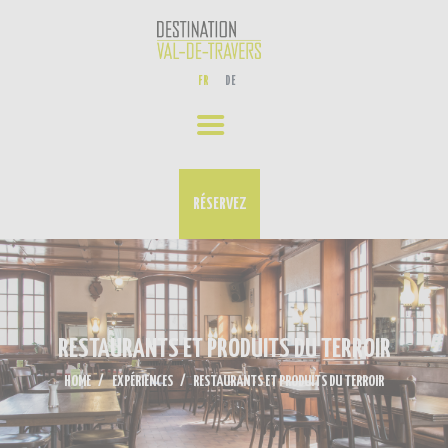
EXPÉRIENCES
FR
DE
NOS ACTUALITÉS
AGENDA
CONTACT
RÉSERVEZ
RESTAURANTS ET PRODUITS DU TERROIR
HOME
EXPÉRIENCES
RESTAURANTS ET PRODUITS DU TERROIR