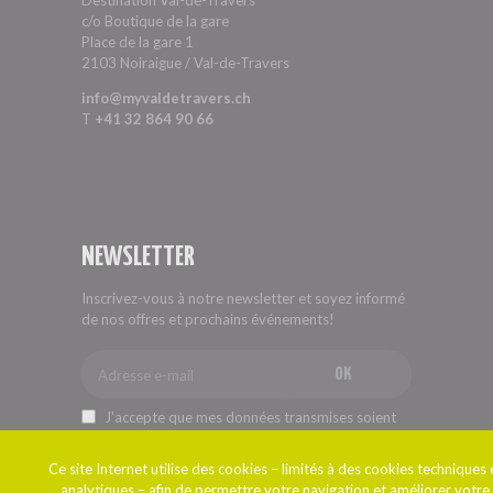
c/o Boutique de la gare
Place de la gare 1
2103 Noiraigue / Val-de-Travers
info@myvaldetravers.ch
T
+41 32 864 90 66
NEWSLETTER
Inscrivez-vous à notre newsletter et soyez informé
de nos offres et prochains événements!
OK
J'accepte que mes données transmises soient
enregistrées.
Ce site Internet utilise des cookies – limités à des cookies techniques 
analytiques – afin de permettre votre navigation et améliorer votre