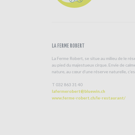
LA FERME ROBERT
La Ferme Robert, se situe au milieu de le ré
au pied du majestueux cirque. Envie de calm
nature, au cœur d’une réserve naturelle, c’est
T 032 863 31 40
lafermerobert@bluewin.ch
www.ferme-robert.ch/le-restaurant/