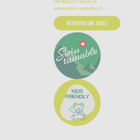
2105 Travers
T 032 864 90 64
info@gout-region.ch
www.mines-asphalte.ch
RÉSERVER UNE TABLE